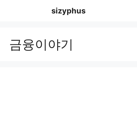
Skip
sizyphus
to
content
금융이야기