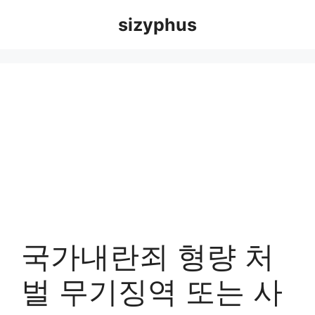
Skip
sizyphus
to
content
국가내란죄 형량 처
벌 무기징역 또는 사