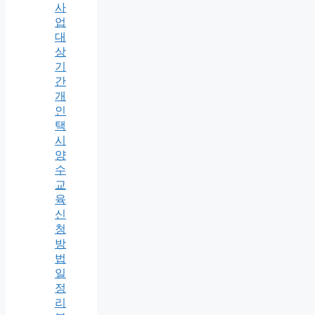
사
업
대
상
기
간
개
인
택
시
양
수
교
육
신
청
방
법
일
정
리