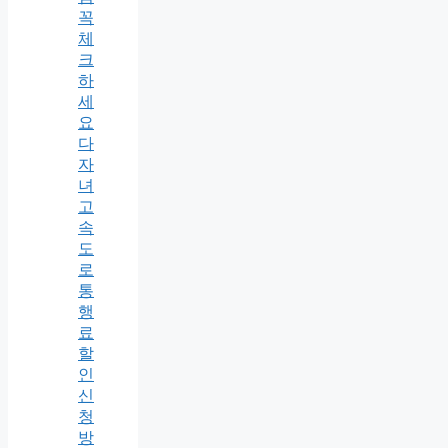
꼭
체
크
하
세
요
다
자
녀
고
속
도
로
통
행
료
할
인
신
청
방