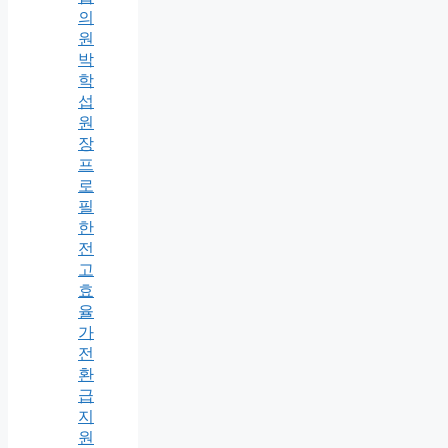
의
원
박
학
섭
원
장
프
로
필
한
전
고
효
율
가
전
환
급
지
원