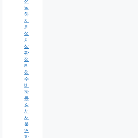
선
남
하
지
뢰
설
치
상
황
정
리
청
주
비
하
동
강
서
서
울
연
합