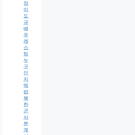
장
이
도
규
배
우
캐
스
팅
누
구
인
지
떡
밥
북
한
군
사
분
계