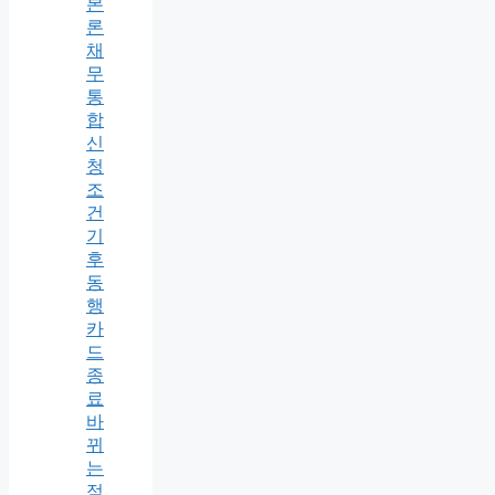
본
론
채
무
통
합
신
청
조
건
기
후
동
행
카
드
종
료
바
뀌
는
점