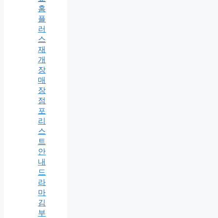
홈
플
러
스
재
개
장
매
장
점
포
리
스
트
안
내
드
라
마
김
부