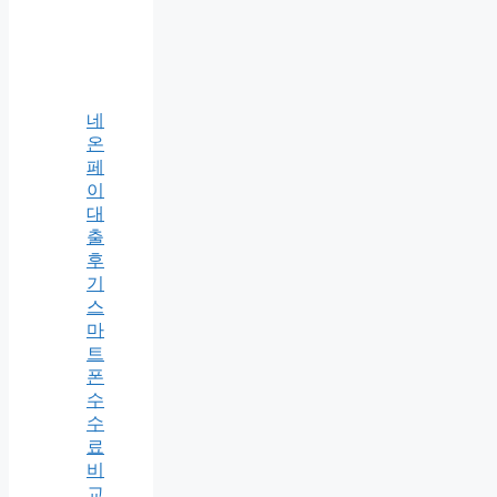
네
온
페
이
대
출
후
기
스
마
트
폰
수
수
료
비
교