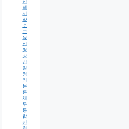
인
택
시
양
수
교
육
신
청
방
법
일
정
리
본
론
채
무
통
합
신
청