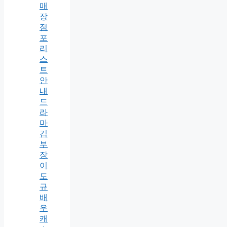
매
장
점
포
리
스
트
안
내
드
라
마
김
부
장
이
도
규
배
우
캐