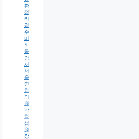
황
정
리
청
주
비
하
동
강
서
서
울
연
합
의
원
박
학
섭
원
장