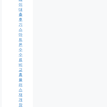
이
대
출
후
기
스
마
트
폰
수
수
료
비
교
홈
플
러
스
재
개
장