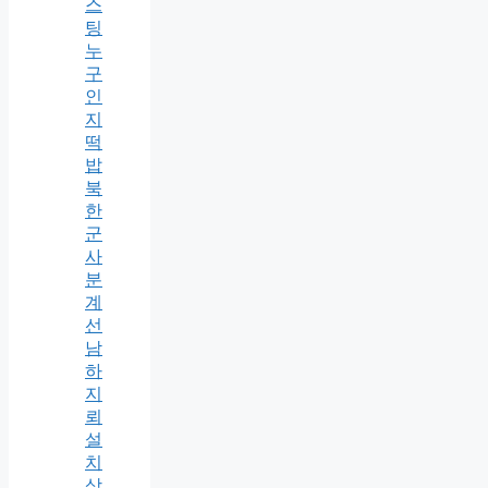
스
팅
누
구
인
지
떡
밥
북
한
군
사
분
계
선
남
하
지
뢰
설
치
상