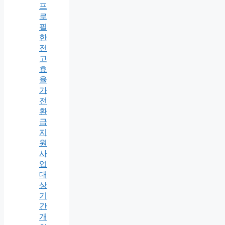
프
로
필
한
전
고
효
율
가
전
환
급
지
원
사
업
대
상
기
간
개