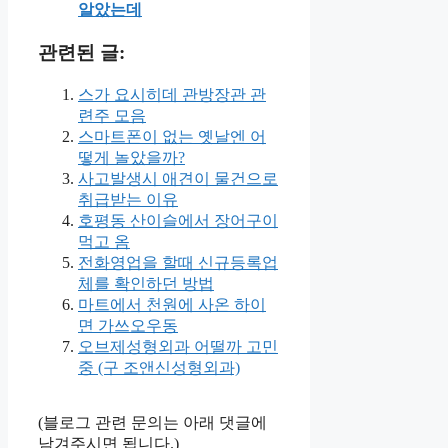
알았는데
관련된 글:
스가 요시히데 관방장관 관
련주 모음
스마트폰이 없는 옛날엔 어
떻게 놀았을까?
사고발생시 애견이 물건으로
취급받는 이유
호평동 산이슬에서 장어구이
먹고 옴
전화영업을 할때 신규등록업
체를 확인하던 방법
마트에서 천원에 사온 하이
면 가쓰오우동
오브제성형외과 어떨까 고민
중 (구 조앤신성형외과)
(블로그 관련 문의는 아래 댓글에
남겨주시면 됩니다.)