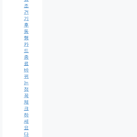
조
건
기
후
동
행
카
드
종
료
바
뀌
는
점
꼭
체
크
하
세
요
다