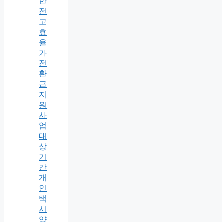
한
전
고
효
율
가
전
환
급
지
원
사
업
대
상
기
간
개
인
택
시
양