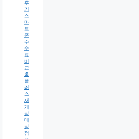
후
기
스
마
트
폰
수
수
료
비
교
홈
플
러
스
재
개
장
매
장
점