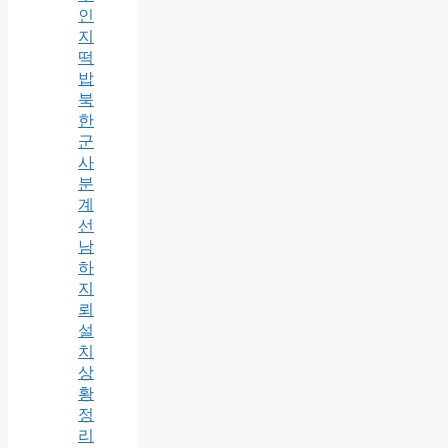
인
지
떡
밥
북
한
군
사
분
계
선
남
하
지
뢰
설
치
상
황
정
리