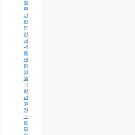
청
주
비
하
동
강
서
서
울
연
합
의
원
박
학
섭
원
장
프
로
필