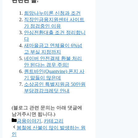
관련된 글:
희망나누미론 신청과 조건
직장인금융지원센터 사이트
가 점검중인 이유
안심전환대출 조건 정리합니
다
새마을금고 연체율이 6%넘
고 부실 지점까지
네이버 안전결제 환불 처리
안 된다는 경우 주의!
퀀트바인(Quantvine) 폰지 사
기 말들이 많은데
소상공인 특별지원금 50만원
부담경감크레딧 안내
(블로그 관련 문의는 아래 댓글에
남겨주시면 됩니다.)
Categories
금융이야기
,
카테고리
봄철에 산불이 많이 발생하는 원
인