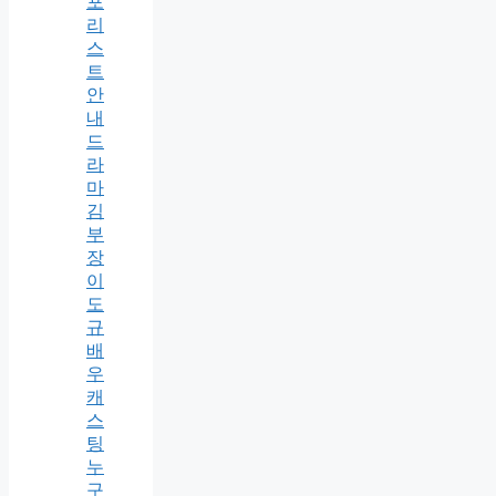
포
리
스
트
안
내
드
라
마
김
부
장
이
도
규
배
우
캐
스
팅
누
구