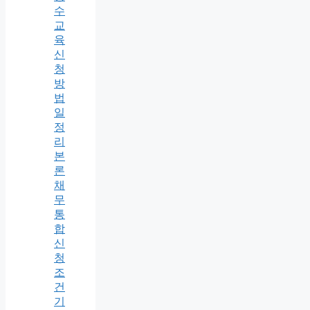
수
교
육
신
청
방
법
일
정
리
본
론
채
무
통
합
신
청
조
건
기