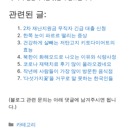
관련된 글:
2차 재난지원금 무직자 긴급 대출 신청
한쪽 눈이 파르르 떨리는 증상
건강하게 살빼는 저탄고지 키토다이어트의
효능
북한이 화해모드로 나오는 이유와 식량사정
코로나 재택치료 후기 많이 올라오겠네요
작년에 사람들이 가장 많이 방문한 음식점
‘다섯가지꽃’을 거꾸로 말 못하는 한국인들
(블로그 관련 문의는 아래 댓글에 남겨주시면 됩니
다.)
Categories
카테고리