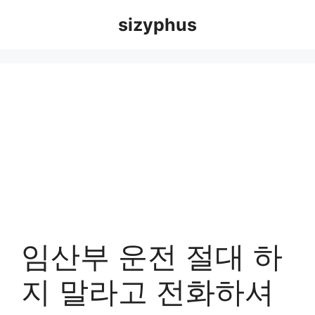
Skip
sizyphus
to
content
임산부 운전 절대 하
지 말라고 전화하셔