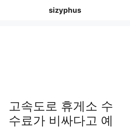
Skip
sizyphus
to
content
고속도로 휴게소 수
수료가 비싸다고 예