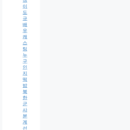
장
이
도
규
배
우
캐
스
팅
누
구
인
지
떡
밥
북
한
군
사
분
계
선