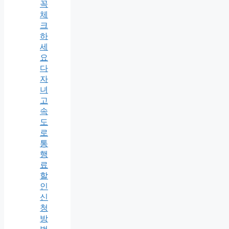
꼭
체
크
하
세
요
다
자
녀
고
속
도
로
통
행
료
할
인
신
청
방