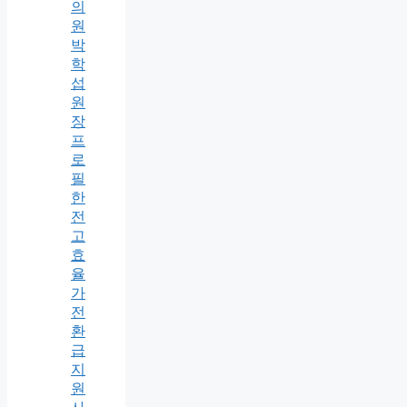
의
원
박
학
섭
원
장
프
로
필
한
전
고
효
율
가
전
환
급
지
원