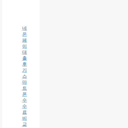
네
온
페
이
대
출
후
기
스
마
트
폰
수
수
료
비
교