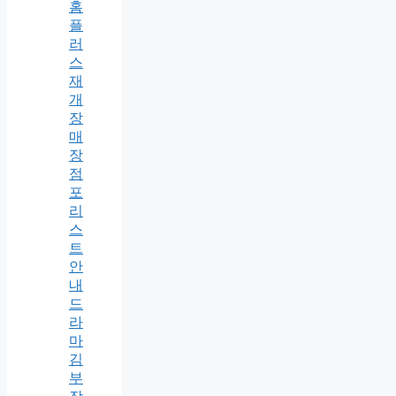
홈
플
러
스
재
개
장
매
장
점
포
리
스
트
안
내
드
라
마
김
부