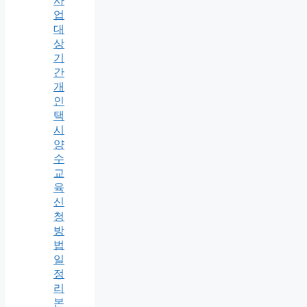
사
업
대
상
기
간
개
인
택
시
양
수
교
육
신
청
방
법
일
정
리
본