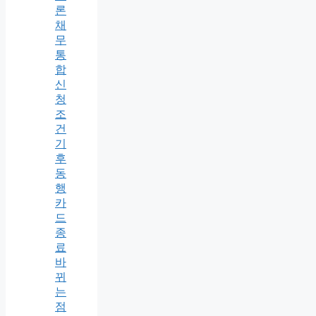
론
채
무
통
합
신
청
조
건
기
후
동
행
카
드
종
료
바
뀌
는
점