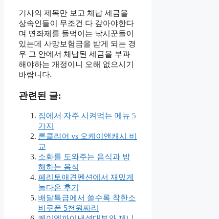
기사의 제목만 보고 체납 세금을
상속인들이 무조건 다 갚아야한다
며 연좌제를 들먹이는 낚시꾼들이
있는데 사망보험금을 받게 되는 경
우 그 안에서 체납된 세금을 부과
해야하는 개정이니 오해 없으시기
바랍니다.
관련된 글:
집에서 자주 시켜먹는 메뉴 5
가지
론클리어 vs 오케이앤캐시 비
교
소화를 도와주는 음식과 방
해하는 음식
페리토애견펜션에서 재밌게
놀다온 후기
배달특급에서 쓸수록 착한소
비쿠폰 5천원짜리
케이엠파이낸셜대부와 제니