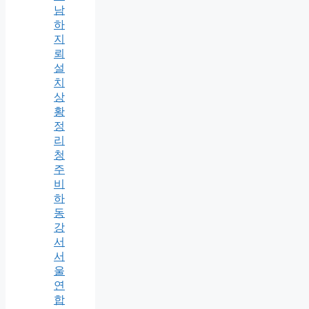
남
하
지
뢰
설
치
상
황
정
리
청
주
비
하
동
강
서
서
울
연
합