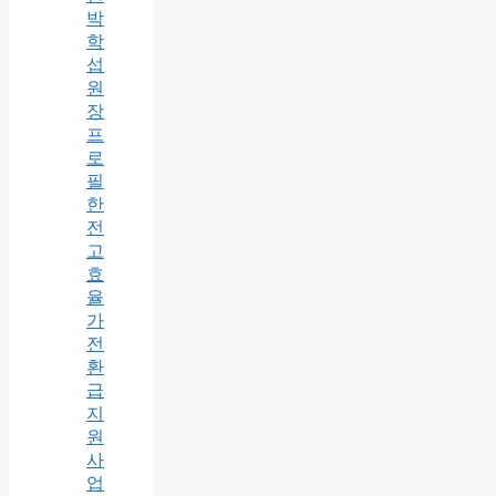
박
학
섭
원
장
프
로
필
한
전
고
효
율
가
전
환
급
지
원
사
업