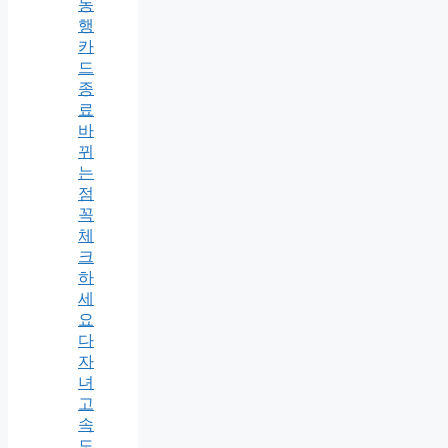
동
행
카
드
종
료
바
뀌
는
점
꼭
체
크
하
세
요
다
자
녀
고
속
도