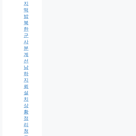
지
떡
밥
북
한
군
사
분
계
선
남
하
지
뢰
설
치
상
황
정
리
청