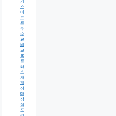
기
스
마
트
폰
수
수
료
비
교
홈
플
러
스
재
개
장
매
장
점
포
리