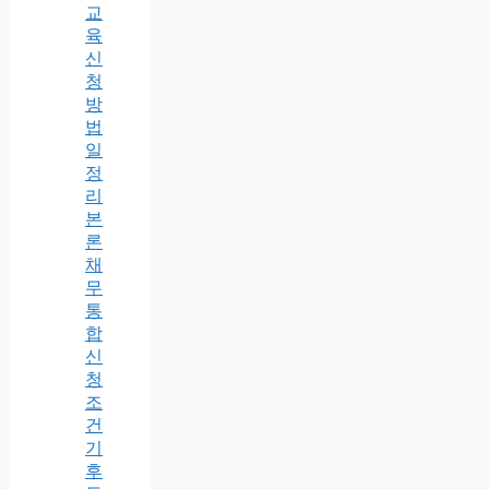
교
육
신
청
방
법
일
정
리
본
론
채
무
통
합
신
청
조
건
기
후