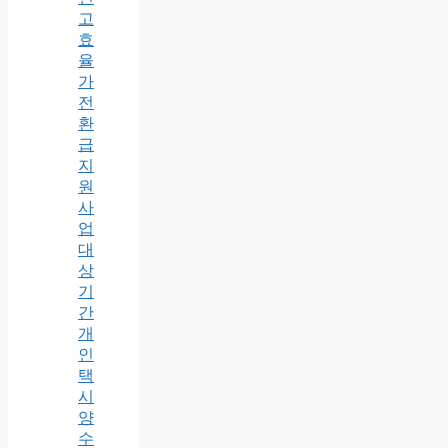
고
효
율
가
전
환
급
지
원
사
업
대
상
기
간
개
인
택
시
양
수