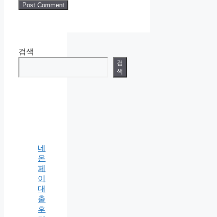
검색
검
색
네
온
페
이
대
출
후