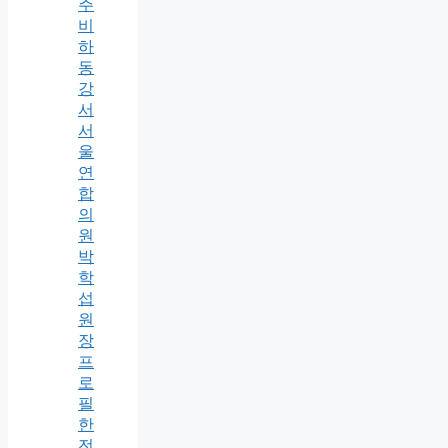
주
비
하
동
강
서
서
울
연
합
의
원
박
학
섭
원
장
프
로
필
한
전