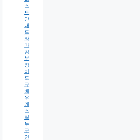
스
트
안
내
드
라
마
김
부
장
이
도
규
배
우
캐
스
팅
누
구
인