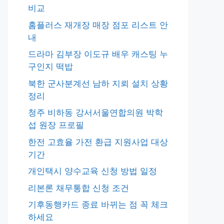
비교
홈플러스 재개장 매장 점포 리스트 안
내
드라마 김부장 이도규 배우 캐스팅 누
구인지 떡밥
북한 군사분계선 남하 지뢰 설치 상황
정리
청주 비하동 강서서울연합의원 박학
섭 원장 프로필
한전 고효율 가전 환급 지원사업 대상
기간
개인택시 양수교육 신청 방법 일정
리본론 채무통합 신청 조건
기후동행카드 종료 바뀌는 점 꼭 체크
하세요