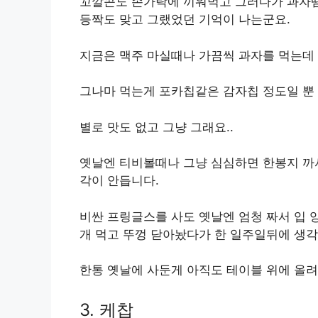
꼬깔콘도 손가락에 끼워먹고 그러다가 과자땜
등짝도 맞고 그랬었던 기억이 나는군요.
지금은 맥주 마실때나 가끔씩 과자를 먹는데
그나마 먹는게 포카칩같은 감자칩 정도일 뿐 
별로 맛도 없고 그냥 그래요..
옛날엔 티비볼때나 그냥 심심하면 한봉지 까
각이 안듭니다.
비싼 프링글스를 사도 옛날엔 엄청 짜서 입 
개 먹고 뚜껑 닫아놨다가 한 일주일뒤에 생각
한통 옛날에 사둔게 아직도 테이블 위에 올려
3. 케찹