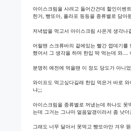
아이스크림을 사려고 들어간건데 할인이벤트 
한거, 빵또아, 폴라포 등등을 종류별로 담아
저녁밥을 먹고서 아이스크림 사온게 생각나길
어릴땐 스크류바의 겉에있는 빨간 껍데기를 
했어서 그 생각을 하며 한입 딱 먹는데 와…. 너
분명히 예전에 먹을땐 이 정도 당도가 아니
와이프도 먹고싶다길래 한입 먹은거 바로 와
냐;;;
아이스크림을 종류별로 꺼냈는데 하나도 못먹
는데 그거는 그나마 얼음알갱이라서 좀 낫더
그래도 너무 달아서 못먹고 빵또아만 겨우 