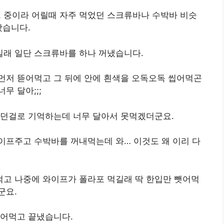
중이라 어릴때 자주 먹었던 스크류바나 수박바 비슷
왔습니다.
래 일단 스크류바를 하나 꺼냈습니다.
먼저 뜯어먹고 그 뒤에 안에 흰색을 오독오독 씹어먹곤
무 달아;;;
었던걸로 기억하는데 너무 달아서 못먹겠더군요.
이프주고 수박바를 꺼내먹는데 와… 이것도 왜 이리 다
고 나중에 와이프가 폴라포 먹길래 딱 한입만 뺏어먹
군요.
뜯어먹고 끝냈습니다.