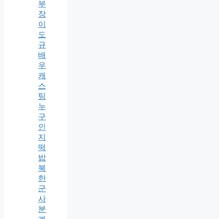
부
장
이
도
규
배
우
캐
스
팅
누
구
인
지
떡
밥
북
한
군
사
분