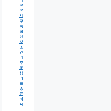
리
본
론
채
무
통
합
신
청
조
건
기
후
동
행
카
드
종
료
바
뀌
는