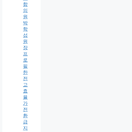
합
의
원
박
학
섭
원
장
프
로
필
한
전
고
효
율
가
전
환
급
지