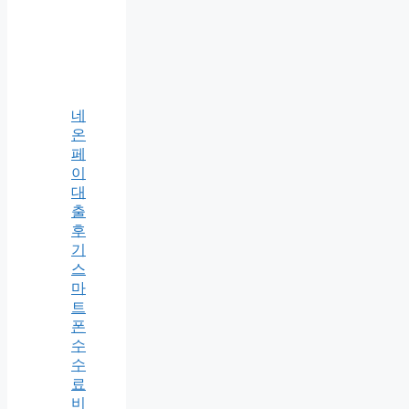
네
온
페
이
대
출
후
기
스
마
트
폰
수
수
료
비