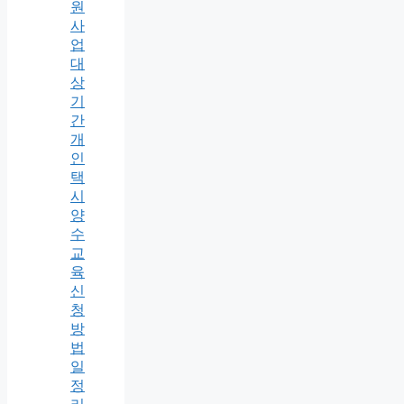
원
사
업
대
상
기
간
개
인
택
시
양
수
교
육
신
청
방
법
일
정