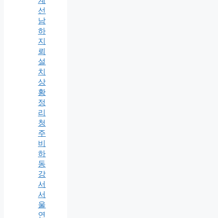
계
선
남
하
지
뢰
설
치
상
황
정
리
청
주
비
하
동
강
서
서
울
연