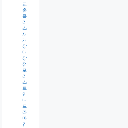
교
홈
플
러
스
재
개
장
매
장
점
포
리
스
트
안
내
드
라
마
김