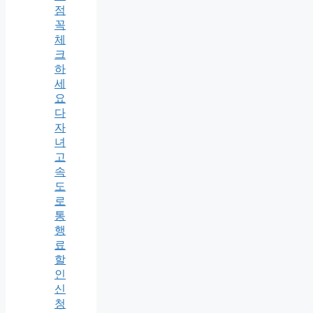
점
꼭
체
크
하
세
요
다
자
녀
고
속
도
로
통
행
료
할
인
신
청