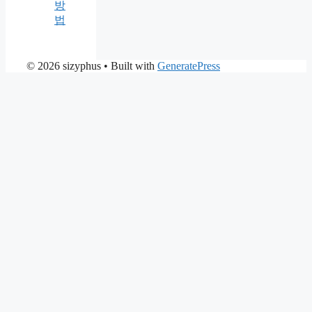
방
법
© 2026 sizyphus
• Built with
GeneratePress