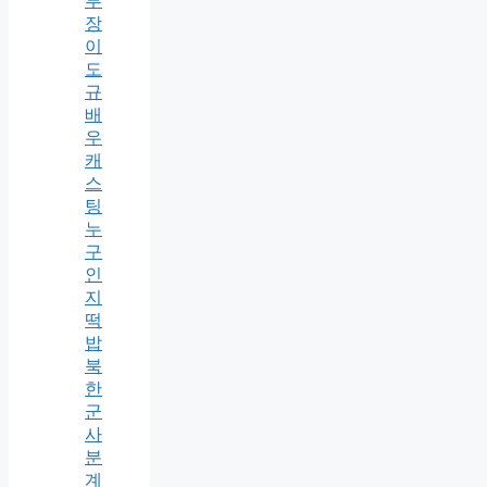
부
장
이
도
규
배
우
캐
스
팅
누
구
인
지
떡
밥
북
한
군
사
분
계