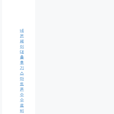
네
온
페
이
대
출
후
기
스
마
트
폰
수
수
료
비