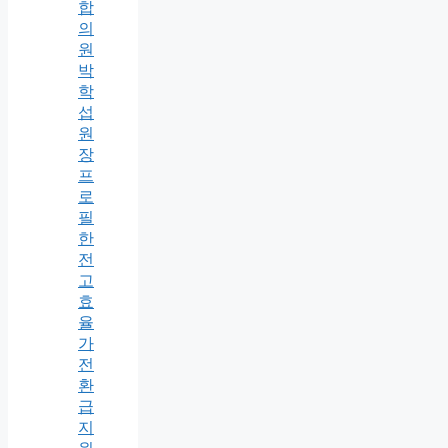
합
의
원
박
학
섭
원
장
프
로
필
한
전
고
효
율
가
전
환
급
지