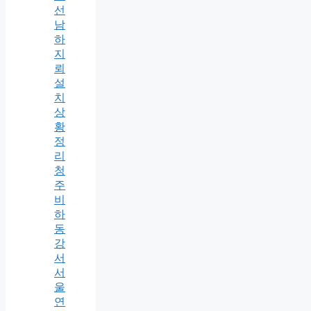
선
남
하
지
뢰
설
치
상
황
정
리
청
주
비
하
동
강
서
서
울
연