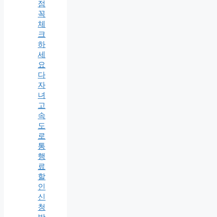
점
꼭
체
크
하
세
요
다
자
녀
고
속
도
로
통
행
료
할
인
신
청