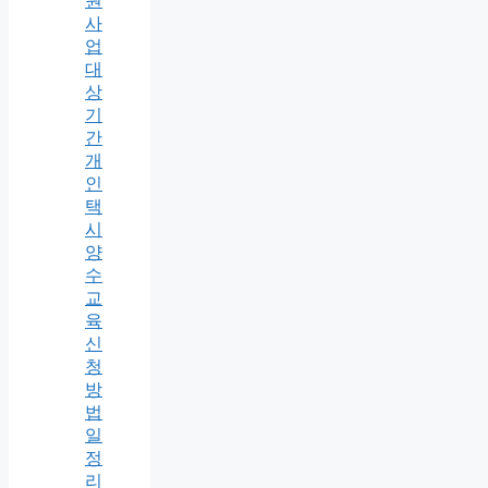
원
사
업
대
상
기
간
개
인
택
시
양
수
교
육
신
청
방
법
일
정
리