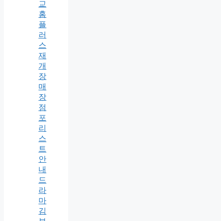
교
홈
플
러
스
재
개
장
매
장
점
포
리
스
트
안
내
드
라
마
김