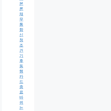
본
론
채
무
통
합
신
청
조
건
기
후
동
행
카
드
종
료
바
뀌
는