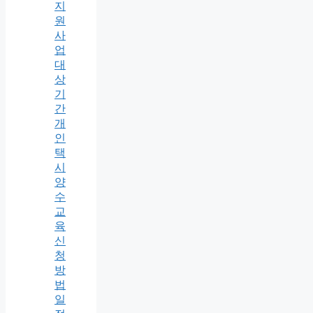
지
원
사
업
대
상
기
간
개
인
택
시
양
수
교
육
신
청
방
법
일