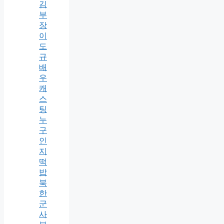
김
부
장
이
도
규
배
우
캐
스
팅
누
구
인
지
떡
밥
북
한
군
사