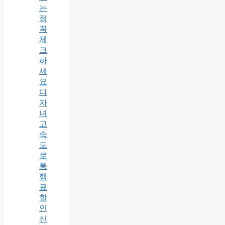
는
점
꼭
체
크
하
세
요
다
자
녀
고
속
도
로
통
행
료
할
인
신