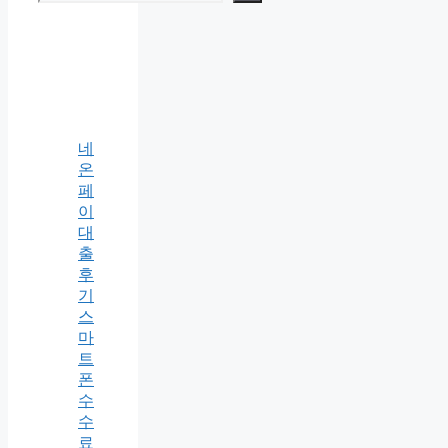
네
온
페
이
대
출
후
기
스
마
트
폰
수
수
료