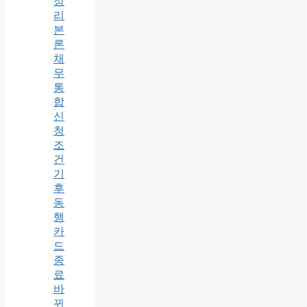
정
리
본
론
채
무
통
합
신
청
조
건
기
후
동
행
카
드
종
료
바
뀌