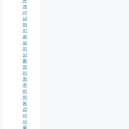
분
계
선
남
하
지
뢰
설
치
상
황
정
리
청
주
비
하
동
강
서
서
울