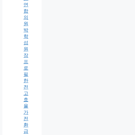
연
합
의
원
박
학
섭
원
장
프
로
필
한
전
고
효
율
가
전
환
급