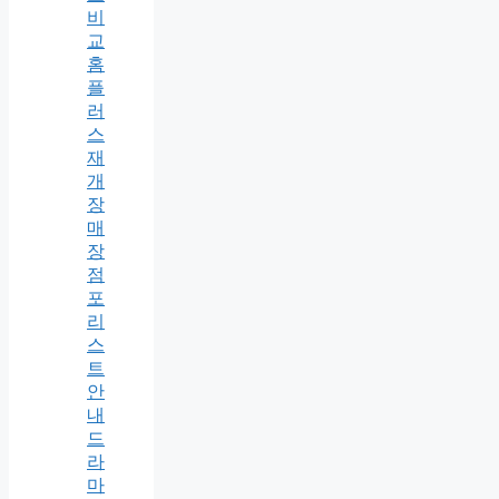
비
교
홈
플
러
스
재
개
장
매
장
점
포
리
스
트
안
내
드
라
마