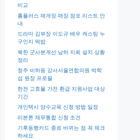
비교
홈플러스 재개장 매장 점포 리스트 안
내
드라마 김부장 이도규 배우 캐스팅 누
구인지 떡밥
북한 군사분계선 남하 지뢰 설치 상황
정리
청주 비하동 강서서울연합의원 박학
섭 원장 프로필
한전 고효율 가전 환급 지원사업 대상
기간
개인택시 양수교육 신청 방법 일정
리본론 채무통합 신청 조건
기후동행카드 종료 바뀌는 점 꼭 체크
하세요