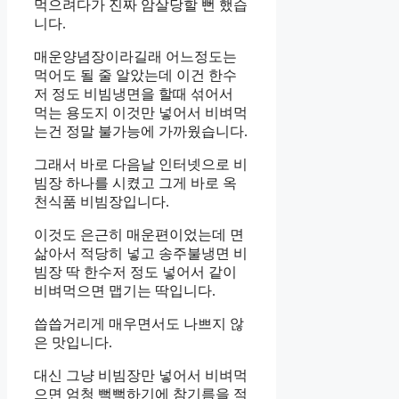
먹으려다가 진짜 암살당할 뻔 했습
니다.
매운양념장이라길래 어느정도는
먹어도 될 줄 알았는데 이건 한수
저 정도 비빔냉면을 할때 섞어서
먹는 용도지 이것만 넣어서 비벼먹
는건 정말 불가능에 가까웠습니다.
그래서 바로 다음날 인터넷으로 비
빔장 하나를 시켰고 그게 바로 옥
천식품 비빔장입니다.
이것도 은근히 매운편이었는데 면
삶아서 적당히 넣고 송주불냉면 비
빔장 딱 한수저 정도 넣어서 같이
비벼먹으면 맵기는 딱입니다.
씁씁거리게 매우면서도 나쁘지 않
은 맛입니다.
대신 그냥 비빔장만 넣어서 비벼먹
으면 엄청 뻑뻑하기에 참기름을 적