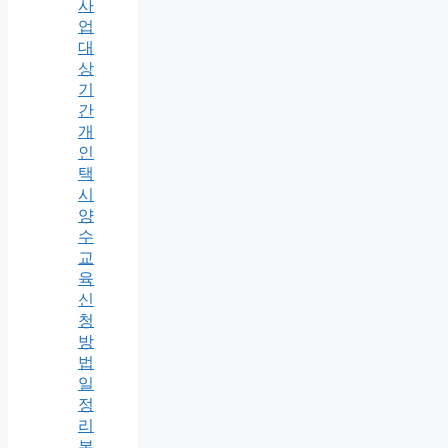
사
업
대
상
기
간
개
인
택
시
양
수
교
육
신
청
방
법
일
정
리
본