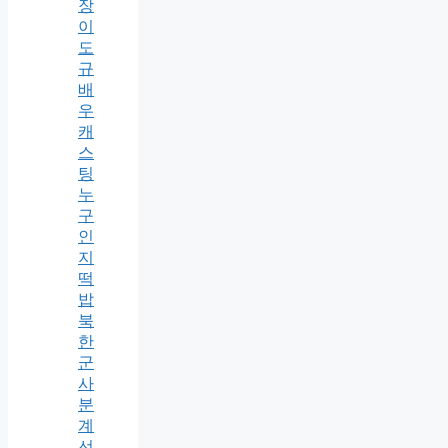
장
이
도
규
배
우
캐
스
팅
누
구
인
지
떡
밥
북
한
군
사
분
계
선