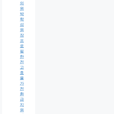
의
원
박
학
섭
원
장
프
로
필
한
전
고
효
율
가
전
환
급
지
원