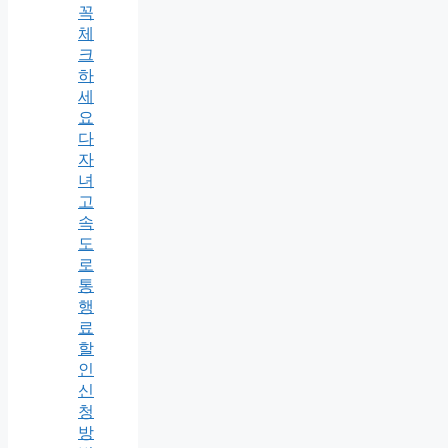
꼭
체
크
하
세
요
다
자
녀
고
속
도
로
통
행
료
할
인
신
청
방