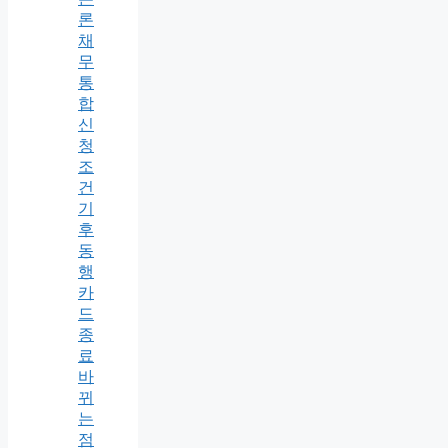
론
채
무
통
합
신
청
조
건
기
후
동
행
카
드
종
료
바
뀌
는
점