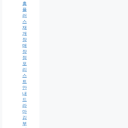
홈
플
러
스
재
개
장
매
장
점
포
리
스
트
안
내
드
라
마
김
부