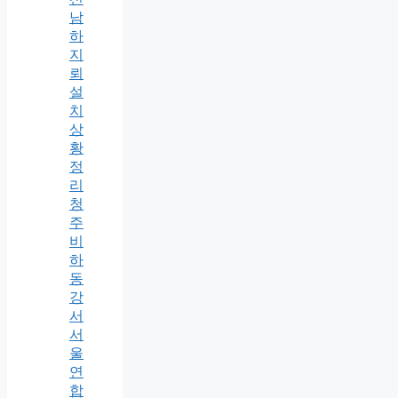
남
하
지
뢰
설
치
상
황
정
리
청
주
비
하
동
강
서
서
울
연
합