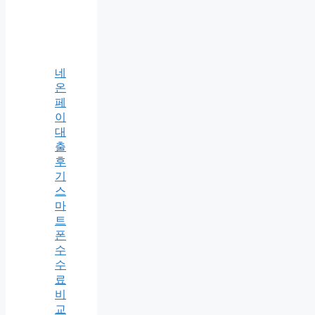
네
온
페
이
대
출
후
기
스
마
트
폰
수
수
료
비
교