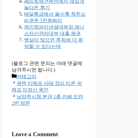
페리토애견펜션에서 재밌게
놀다온 후기
배달특급에서 쓸수록 착한소
비쿠폰 5천원짜리
케이엠파이낸셜대부와 제니
스자산관리대부 대출 채권
뱃살이 많으면 추위에 더 취
약할 수 있다는데
(블로그 관련 문의는 아래 댓글에
남겨주시면 됩니다.)
Categories
카테고리
큐텐 티메프 사태 정리 티몬 위
메프 미정산 원인
남양주시청 본관 1층 카페 뜨란
2번 방문
Leave a Comment