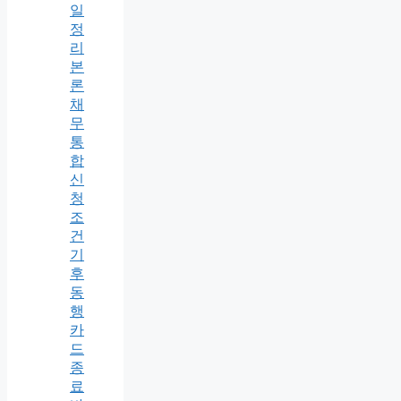
일
정
리
본
론
채
무
통
합
신
청
조
건
기
후
동
행
카
드
종
료