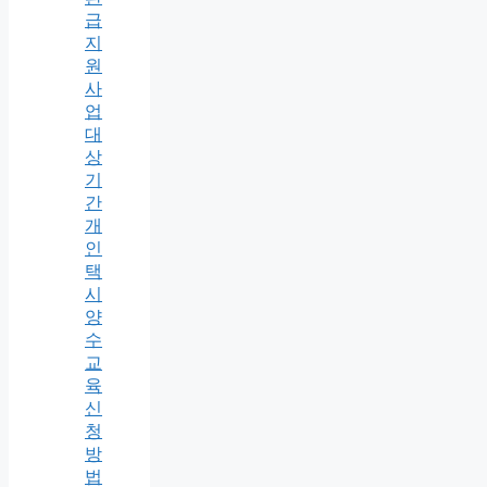
급
지
원
사
업
대
상
기
간
개
인
택
시
양
수
교
육
신
청
방
법