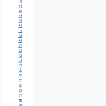
바
뀌
는
점
꼭
체
크
하
세
요
다
자
녀
고
속
도
로
통
행
료
할
인