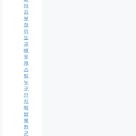
마
김
부
장
이
도
규
배
우
캐
스
팅
누
구
인
지
떡
밥
북
한
군