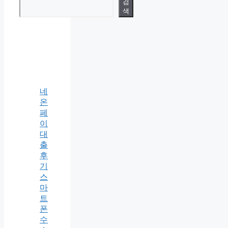
검
색
네
온
페
이
대
출
후
기
스
마
트
폰
수