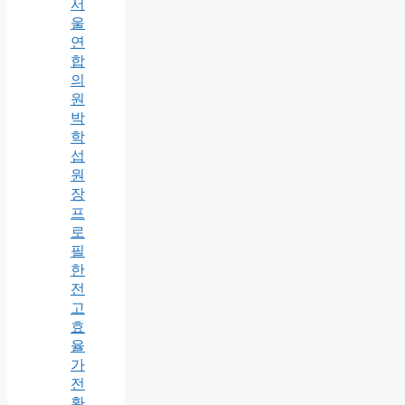
서
울
연
합
의
원
박
학
섭
원
장
프
로
필
한
전
고
효
율
가
전
환