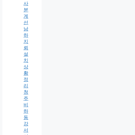
사
분
계
선
남
하
지
뢰
설
치
상
황
정
리
청
주
비
하
동
강
서