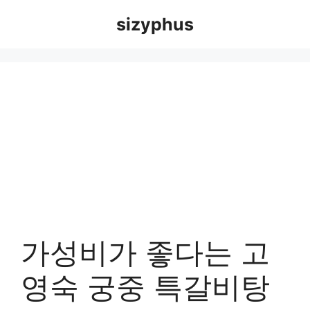
Skip
sizyphus
to
content
가성비가 좋다는 고
영숙 궁중 특갈비탕