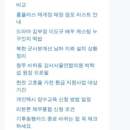
비교
홈플러스 재개장 매장 점포 리스트 안
내
드라마 김부장 이도규 배우 캐스팅 누
구인지 떡밥
북한 군사분계선 남하 지뢰 설치 상황
정리
청주 비하동 강서서울연합의원 박학
섭 원장 프로필
한전 고효율 가전 환급 지원사업 대상
기간
개인택시 양수교육 신청 방법 일정
리본론 채무통합 신청 조건
기후동행카드 종료 바뀌는 점 꼭 체크
하세요