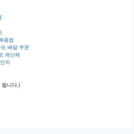
중
가
 복용법
또 배달 주문
따로 계산제
문인지
 됩니다.)