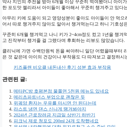
약사 지인의 추천을 받아 6개월 이상 꾸준히 먹여봤더니 아이가 
한 포도맛 젤리라서 아이들이 좋아해서 꾸준히 챙겨주고 있다는
아무리 키에 도움이 되고 영양성분이 좋아도 아이들이 안 먹으
어서 따로 챙겨주지 않아도 알아서 챙겨먹는다고 하니 기호성은
꾸준히 6개월 챙겨먹고 나니 키가 2~4cm정도 컸고 1년을 챙겨
고 진작부터 챙겨줄 걸 그랬다며 후회하는 리뷰도 많았습니다.
클리닉에 가면 수백만원씩 돈을 써야하니 일단 어렸을때부터 
은 것 같은데 아이의 건강이나 부작용도 다 따져보고 결정하시는
키즈플랜 비오클 내돈내산 후기 성분 효과 부작용
관련된 글:
메타PC방 호평본점 물쫄면 5천원 메뉴도 있네요
메리츠파트너스 부업으로 괜찮은 듯
위궤양 환자는 우유를 마시면 안 된다는데
라스트 냉면 댄스 신나게 땡겨봐야지
2024년 근로장려금 지급일 상반기 하반기
피크닉 제로 청포도 200ml 24개 도착했네요
윤석열 내란행위에 대한 위자료청구 소송 준비 모임