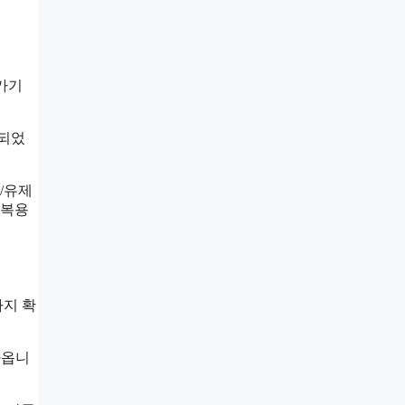
가기
계되었
/유제
 복용
까지 확
나옵니