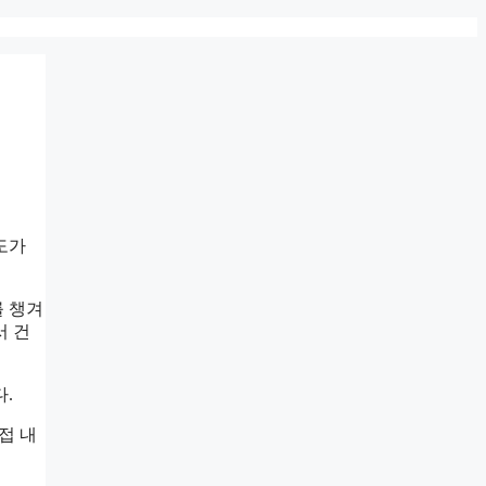
도가
를 챙겨
서 건
.
접 내