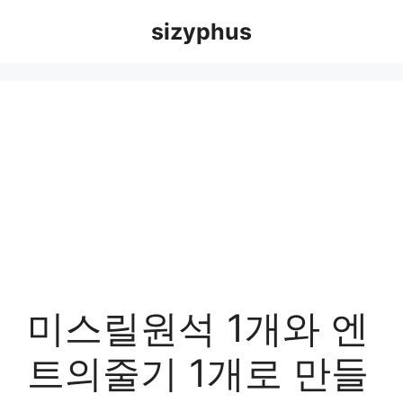
Skip
sizyphus
to
content
미스릴원석 1개와 엔
트의줄기 1개로 만들