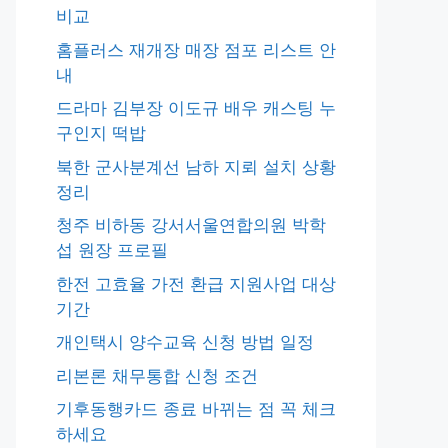
비교
홈플러스 재개장 매장 점포 리스트 안
내
드라마 김부장 이도규 배우 캐스팅 누
구인지 떡밥
북한 군사분계선 남하 지뢰 설치 상황
정리
청주 비하동 강서서울연합의원 박학
섭 원장 프로필
한전 고효율 가전 환급 지원사업 대상
기간
개인택시 양수교육 신청 방법 일정
리본론 채무통합 신청 조건
기후동행카드 종료 바뀌는 점 꼭 체크
하세요