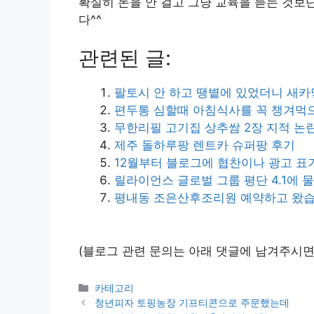
확실히 돈을 안 걸고 그냥 교육을 듣는 것보
다^^
관련된 글:
팔토시 안 하고 땡볕에 있었더니 새카
편두통 심할때 아침식사를 꼭 챙겨먹
무한리필 고기집 상추쌈 2장 지적 논
제주 돌하루팡 렌트카 슈퍼팡 후기
12월부터 블로그에 협찬이나 광고 표
릴라이언스 글로벌 그룹 평단 4.1에 
평내동 조은산후조리원 예약하고 왔
(블로그 관련 문의는 아래 댓글에 남겨주시면
Categories
카테고리
청년피자 토핑농장 기프티콘으로 주문했는데