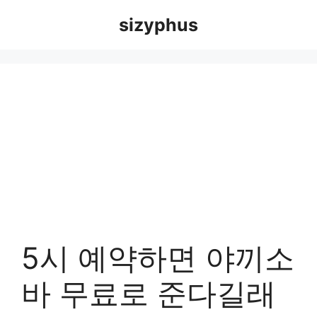
Skip
sizyphus
to
content
5시 예약하면 야끼소
바 무료로 준다길래