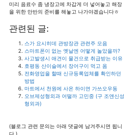
미리 음료수 좀 냉장고에 차갑게 더 넣어놓고 해장
을 위한 만반의 준비를 해놓고 나가야겠습니다ㅎ
관련된 글:
스가 요시히데 관방장관 관련주 모음
스마트폰이 없는 옛날엔 어떻게 놀았을까?
사고발생시 애견이 물건으로 취급받는 이유
호평동 산이슬에서 장어구이 먹고 옴
전화영업을 할때 신규등록업체를 확인하던
방법
마트에서 천원에 사온 하이면 가쓰오우동
오브제성형외과 어떨까 고민중 (구 조앤신성
형외과)
(블로그 관련 문의는 아래 댓글에 남겨주시면 됩니
다.)