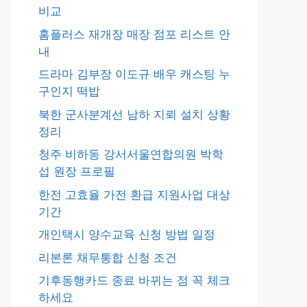
비교
홈플러스 재개장 매장 점포 리스트 안
내
드라마 김부장 이도규 배우 캐스팅 누
구인지 떡밥
북한 군사분계선 남하 지뢰 설치 상황
정리
청주 비하동 강서서울연합의원 박학
섭 원장 프로필
한전 고효율 가전 환급 지원사업 대상
기간
개인택시 양수교육 신청 방법 일정
리본론 채무통합 신청 조건
기후동행카드 종료 바뀌는 점 꼭 체크
하세요